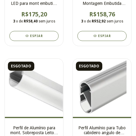
LED para mont embutida
Montagem Embutida
altura 8.5mm
Altura 14mm Capa Fosca
R$175,20
R$158,76
3
x de
R$58,40
sem juros
3
x de
R$52,92
sem juros
ESPIAR
ESPIAR
ESGOTADO
ESGOTADO
Perfil de Alumínio para
Perfil Alumínio para Tubo
mont. Sobreposta Leitosa
cabideiro angulo de