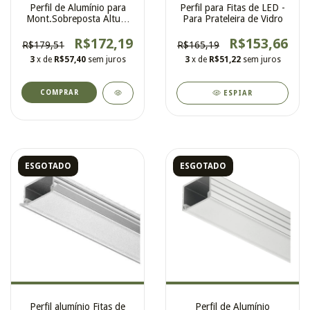
Perfil de Alumínio para
Perfil para Fitas de LED -
Mont.Sobreposta Altura
Para Prateleira de Vidro
8.5mm Leitosa
R$172,19
R$153,66
R$179,51
R$165,19
3
x de
R$57,40
sem juros
3
x de
R$51,22
sem juros
ESPIAR
ESGOTADO
ESGOTADO
Perfil alumínio Fitas de
Perfil de Alumínio