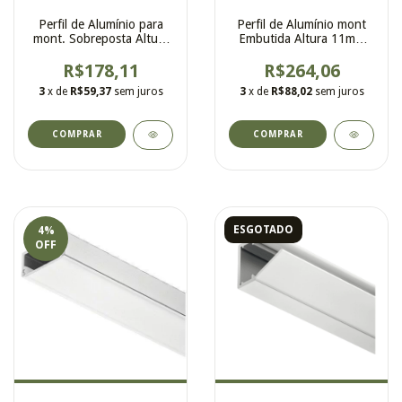
Perfil de Alumínio para
Perfil de Alumínio mont
mont. Sobreposta Altura
Embutida Altura 11mm
14mm Leitosa
Capa Fosca
R$178,11
R$264,06
3
x de
R$59,37
sem juros
3
x de
R$88,02
sem juros
ESGOTADO
4
%
OFF