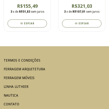
arredondada
iluminação
R$155,49
R$321,03
3
x de
R$51,83
sem juros
3
x de
R$107,01
sem juros
ESPIAR
ESPIAR
TERMOS E CONDIÇÕES
FERRAGEM ARQUITETURA
FERRAGEM MÓVEIS
LINHA LUTHIER
NAUTICA
CONTATO