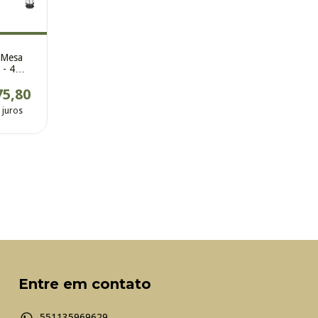
 Mesa
 - 4
75,80
 juros
Entre em contato
551135969629