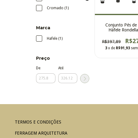
Cromado (1)
Conjunto Pés de
Marca
Häfele Rondella
unidades
Hafele (1)
R$2
R$397,89
3
x de
R$91,93
sem
Preço
De
Até
TERMOS E CONDIÇÕES
FERRAGEM ARQUITETURA