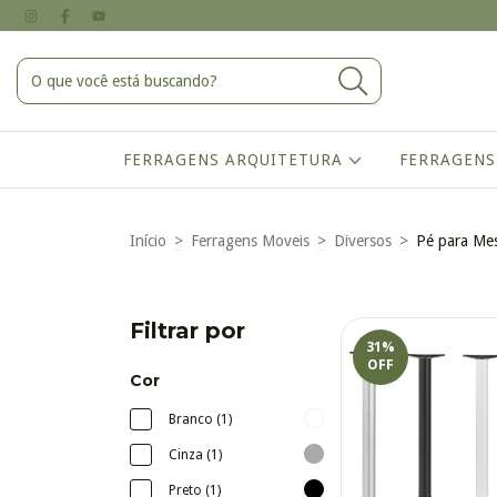
FERRAGENS ARQUITETURA
FERRAGENS
Início
>
Ferragens Moveis
>
Diversos
>
Pé para Me
Filtrar por
31
%
OFF
Cor
Branco (1)
Cinza (1)
Preto (1)