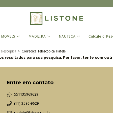
 MOVEIS
MADEIRA
NAUTICA
Calcule o Pes
Telescópica
>
Corrediça Telescópica Häfele
s resultados para sua pesquisa. Por favor, tente com outros
Entre em contato
551135969629
(11) 3596-9629
contato@listone.com.br