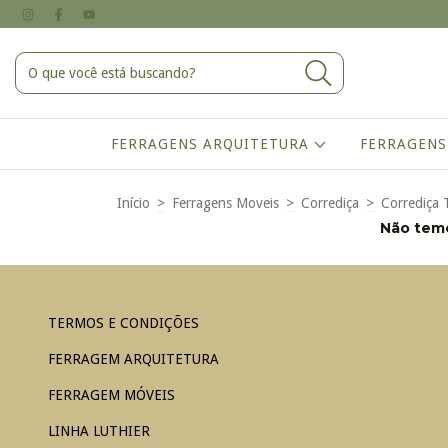
FERRAGENS ARQUITETURA
FERRAGENS
Início
>
Ferragens Moveis
>
Corrediça
>
Corrediça 
Não temo
TERMOS E CONDIÇÕES
FERRAGEM ARQUITETURA
FERRAGEM MÓVEIS
LINHA LUTHIER